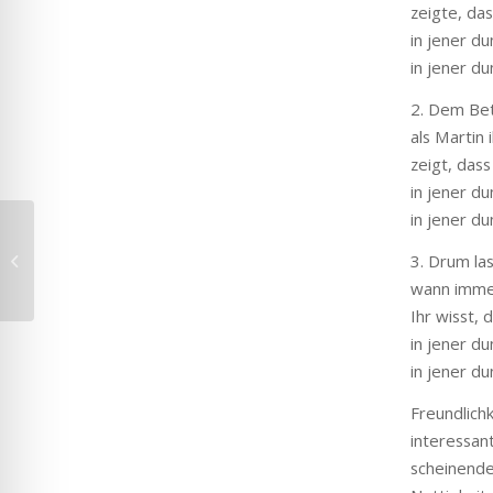
zeigte, da
in jener du
in jener du
2. Dem Bett
als Martin
zeigt, das
in jener du
in jener du
Du hast die Wahl – geh
wählen! Zudem
3. Drum la
gedenken wir der
wann immer
Opfer des
Ihr wisst,
Bombenschlags...
in jener du
in jener du
Freundlich
interessan
scheinende