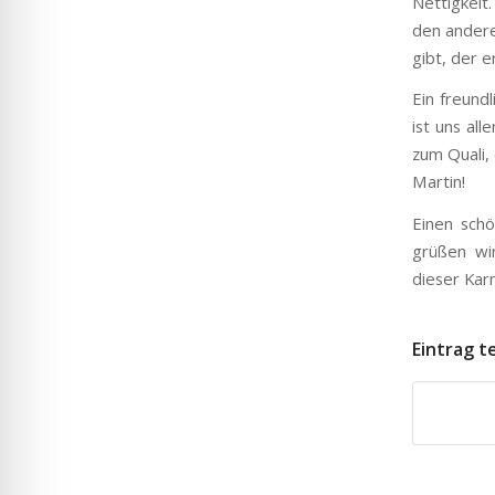
Nettigkeit
den andere
gibt, der e
Ein freund
ist uns al
zum Quali,
Martin!
Einen sch
grüßen wir
dieser Kar
Eintrag t