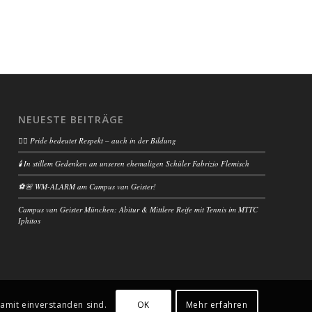
NEUESTE BEITRÄGE
🏳️‍🌈 Pride bedeutet Respekt – auch in der Bildung
🕯️ In stillem Gedenken an unseren ehemaligen Schüler Fabrizio Flemisch
⚽🚨 WM-ALARM am Campus van Geister!
Campus van Geister München: Abitur & Mittlere Reife mit Tennis im MTTC
Iphitos
OK
Mehr erfahren
amit einverstanden sind.