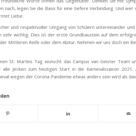
. Freundliche Worte öffnen das Gegenüber. Denken Sie mit Sym
n nach, legen Sie die Basis für eine tiefere Verbindung. Und wer
rntet Liebe.
licher und respektvoller Umgang von Schülern untereinander und
len sehr wichtig. Dies ist der erste Grundbaustein auf dem erfolg
 der Mittleren Reife oder dem Abitur. Nehmen wir uns doch ein Beis
önen St. Martins Tag wünscht das Campus van Geister Team und
 alle Jecken zum heutigen Start in die Karnevalssaison 2021
neval wegen der Corona-Pandemie etwas anders sein wird als dav
eilen