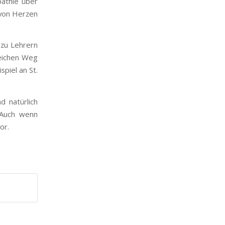
pathie über
 von Herzen
 zu Lehrern
reichen Weg
piel an St.
 natürlich
. Auch wenn
or.