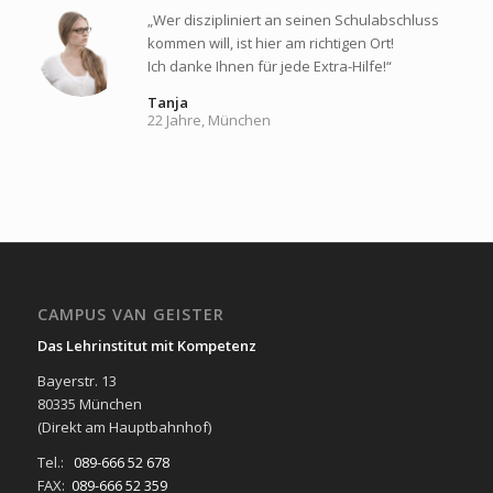
„Wer diszipliniert an seinen Schulabschluss
kommen will, ist hier am richtigen Ort!
Ich danke Ihnen für jede Extra-Hilfe!“
Tanja
22 Jahre, München
CAMPUS VAN GEISTER
Das Lehrinstitut mit Kompetenz
Bayerstr. 13
80335 München
(Direkt am Hauptbahnhof)
Tel.:
089-666 52 678
FAX:
089-666 52 359